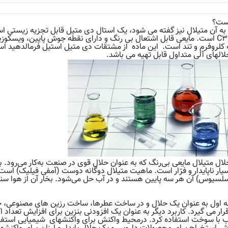
ست؟
به آن متیلال نیز گفته می شود، یک استال دی متیل قابل تجزیه زیستی 
متان به صورت C3H8O2 است. مایعی قابل اشتعال بی رنگ و دارای نقطه جوش پایین، وی
 کلروفرم و تند است. این ماده از مشتقات دی متیل استیل فرمالدهید
الهای آلی متداول قابل تهیه می باشد.
ل متیلال مایعی بی‌رنگ که به ‌عنوان حلال قوی در صنعت به‌کار می‌رود. بوی
یار ناپایدار و فرّار است. ماهیت متیلال دوگانه دوست (آمفی فیلیک) 
رجه اول به عنوان یک حلال و در ساخت عطرها، ساخت رزین های مصنوعی، 
ار می گیرد. کاربرد دیگر به عنوان یک افزودنی بنزین برای افزایش تعداد
یب با سوخت استفاده کرد. درمحیط واکنش برای واکنشهای شیمیایی استفاد