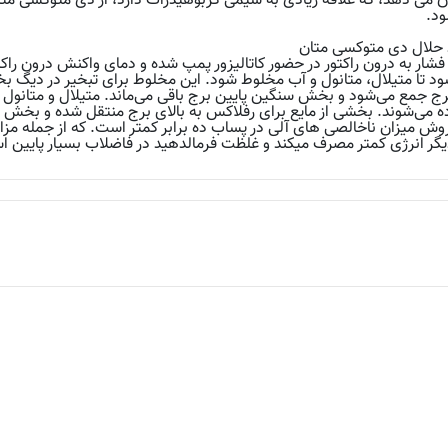
ن می دهد، که علاقه زیادی به شیمی کربوهیدرات دارد، از دی متوکسی متان 
ود.
د حلال دی متوکسی متان
تا متیلال، متانول و آب مخلوط شود. این مخلوط برای تبخیر در دیگ بخار
 برج جمع می‌شود و بخش سنگین پایین برج باقی می‌ماند. متیلال و متانول از
می‌شوند. بخشی از مایع برای رفلاکس به بالای برج منتقل شده و بخش د
 روش میزان ناخالصی ‌های آلی در پساب ده برابر کمتر است. که از جمله م
ر انرژی کمتر مصرف میکند و غلظت فرمالدهید در فاضلاب بسیار پایین