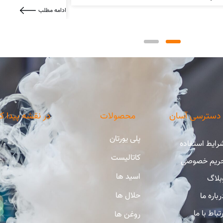
ادامه مطلب
دسترسی آسان
محصولات
در نقشه پیدا ک
پلی یورتان
رایط استفاده
کاتالیست
ریم خصوصی
اسید ها
بلاگ
حلال ها
رباره ما
رتباط با ما
روغن ها