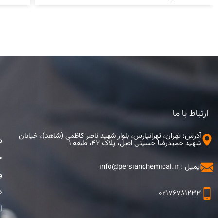
ارتباط با ما
آدرس: تهران، تهرانپارس، بلوار شهید ناصر کاظمی (شاهد)، خیابان
ش
شهید حمیدرضا حسینی اصل، پلاک 42، طبقه 1
ح
ایمیل : info@persianchemical.ir
و
د
02176781233
ا