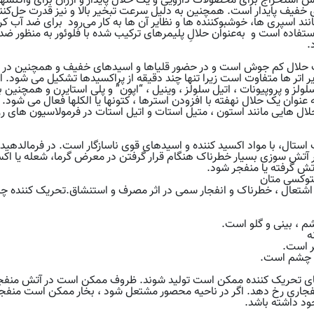
ش استخراج برای محصولات دارویی و یک حلال پایدار و ارزان برای واکنشهای
خفیف پایدار است. همچنین به ‌دلیل سرعت تبخیر بالا و نیز قدرت حل‌کنند
د اسپری‌ ها، خوشبوکننده‌ ها و نظایر آن ها به ‌کار می‌رود برای ضد آب 
ستفاده است و به‌عنوان حلالِ پلیمرهای ترکیب ‌شده با فلوئور به ‌منظور ض
.
لال کم جوش است و در حضور قلیاها و اسیدهای خفیف و همچنین در برابر
یر اتر ها متفاوت است زیرا تنها چند دقیقه از پراکسیدها تشکیل می شود. 
لولز و پروپیونات ، اتیل سلولز ، وینیل ، “اپون” و پلی استایرن و همچنین 
عنوان یک حلال نهفته با افزودن استرها ، کتونها یا الکلها فعال می شود. م
 حلال هایی مانند استون ، متیل استات و اتیل استات در فرمولاسیون های ر
ستال، با مواد اکسید کننده و اسیدهای قوی ناسازگار است. در فرمالدهید 
تش سوزی بسیار خطرناک هنگام قرار گرفتن در معرض گرما، شعله یا اکسی
 گرفته یا منفجر شود.
توکسی متان
شتعال ، خطرناک و انفجار سمی در اثر مصرف و استنشاق.تحریک کننده
م ، بینی و گلو است.
ه
ر است.
 چشم است.
ی تحریک کننده ممکن است تولید شوند. ظروف ممکن است در آتش منفجر 
جاری رخ دهد. اگر در ناحیه محصور مشتعل شود ، بخار ممکن است منفجر 
د داشته باشد.