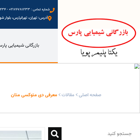
شماره تماس : 02176781233 - 09123972234 - 09333577698 - 09128088402
آدرس: تهران، تهرانپارس، بلوار شهید
بازرگانی شیمیایی پار
معرفی دی متوکسی متان - بازرگانی شیمیایی پارس
صفحه اصلی
مقالات
معرفی دی متوکسی متان