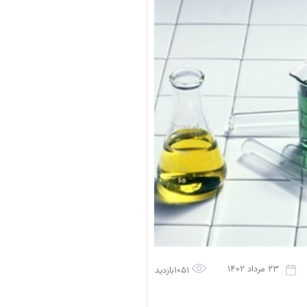
23 مرداد 1402
1051بازدید