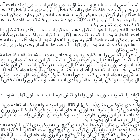
سبتاً سمی است. با بلع و استنشاق، سمی ملایم است. می تواند باعث آسیب
 بی حس کننده در غلظت های بالا، یک خطر آتش سوزی بسیار خطرناک هنگا
ا هنگام قرار گرفتن در معرض گرما یا شعله ، انفجار کمی دارد. ممکن اس
مشتعل یا منفجر شود. برای مبارزه با آتش، از کف، CO2 ، مواد شیمیای
ک کننده ای منتشر می کند.
ط انفجاری را با هوا تشکیل دهند. ممکن است متیل قادر به تشکیل پراکس
انفجار شود. با اکسید کننده ها (کلرات، نیترات، پراکسیدها، پرمنگنات ها،
. تماس ممکن است باعث آتش سوزی یا انفجار شود. از مواد قلیایی ، پایه 
یدها دور نگه داشته شود. برای تولید آلدهیدها به آسانی هیدرولیز می شود
توکسی متان
در صورت تماس چشمی، هر لنز تماسی را به یک
 بلند کنید. فوراً به دنبال مراقبت پزشکی باشید. اگر این ماده شیمیایی با
ه با آب و صابون بشویید. فوراً به دنبال مراقبت پزشکی باشید. اگر این ماده
فس نجات (با استفاده از اقدامات احتیاطی جهانی، از جمله ماسک احیا)،
شروع به ماساژ قلبی کنید. و فوراً به یک مرکز درمانی منتقل شوید. وقتی
ال مراقبت پزشکی باشید. مقدار زیادی آب بدهید و استفراغ را به شخص الق
ند با اکسیداسیون متانول یا با واکنش فرمالدئید با متانول تولید شود. در ا
ود.
لید دی متوکسی متان(متیلال) از کاتالیزور اسید سولفوریک استفاده می
اجه می‌کرد. با پیشرفت فناوری به‌ جای اسید سولفوریک از کاتالیزور رزین
ود یافت. در این روش، ظرفیت تولید و کیفیت آن افزایش یافت. اما در این
ی آلی در پساب آن وجود دارد.
کند. از آنجا که دو پیوند
است، در حالی که گوچ-آنتی آن و آنتی-گوچ در انرژی واسطه ای است. از آنج