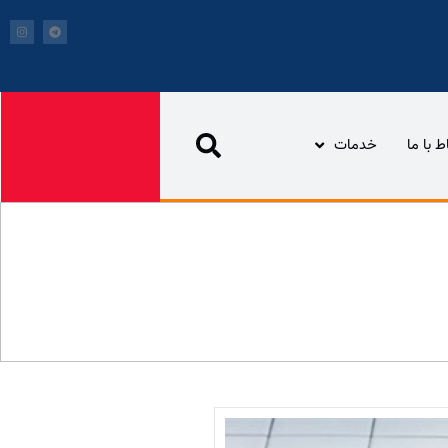
اط با ما
خدمات