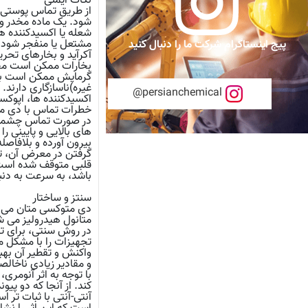
نکات ایمنی
از طریق تماس پوستی ن
شود. یک ماده مخدر و
شعله یا اکسیدکننده ه
پیج اینستاگرام شرکت ما را دنبال کنید
آکرآید و بخارهای تحری
بخارات ممکن است مخلو
گرمایش ممکن است باعث 
غیره)ناسازگاری دارند
persianchemical@
اکسیدکننده ها، اپوکس
خطرات تماس با دی م
های بالایی و پایینی را
بیرون آورده و بلافاصل
گرفتن در معرض آن، تن
قلبی متوقف شده است، 
باشد، به سرعت به دنب
سنتز و ساختار
دی متوکسی متان می توا
متانول هیدرولیز می ش
در روش سنتی، برای تو
تجهیزات را با مشکل مو
واکنش و تقطیر آن بهب
و مقادیر زیادی ناخالص
آنتی-آنتی با ثبات تر 