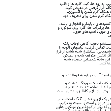
 به ریه ها، کبد، کلیه ها و قلب
م قرار گرفتن در معرض گرما،
ت هنگام گرم شدن با اکسیژن،
ی خشک استفاده کنید. هنگام گرم شدن برای تجزیه ، دود
یدهای ناپایدار و انفجاری باشد.
 پرکلرات ها، کلر، برم، فلوئور، و
های قوی ، اسیدهای قوی،
.
باره بردارید و حداقل به مدت ۱۵ دقیقه بلافاصله شستشو دهید، گاهی اوقات پلک
 پوست تماس گرفت، لباسهای آلوده را
 شیمیایی استنشاق شده باشد، از قرار
 اگر تنفس متوقف شده و عملکرد
 این ماده شیمیایی بلعیده شده
ا کنید.
سید آبی، دوباره به فرمالدئید و
‌شد که خاصیت خوردگی داشت و
 جامد استفاده شد که در نتیجه
 روش بازسازی کاتالیزور دشوار است
با توجه به اثر آنومری، دی متوکسی متان ترجیحا پیکربندی گوچ، را به پیکربندی آنتی با توجه به هر یک از پیوندهای C-O ، انتخاب می
 C-O وجود دارد ، پایدارترین ترکیب آن گوچ-گوچ است که تقریباً ۷ کیلو کالری در مول است و نسبت به ترکیب
ایی که یکی از کوچکترین مولکول هایی