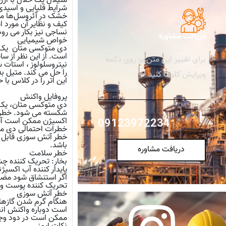
متیلال یک حلال با ارز
شرایط قلیایی و اسیدی 
خشک در آئروسل‌ها مانن
کیف و نظایر آن مورد ا
نساجی نیز بکار می رود
دریافت مشاوره
خواص شیمیایی
دی متوکسی متان یک ح
است. از این نظر از سا
برای تغییر این متن بر روی دکمه
نیتروسلولوز ، استات س
را حل می کند. متیل به 
ویرایش کلیک کنید.
این اتر را در کلاس با
پروفایل واکنش
دی متوکسی متان، یک ا
شکسته می شود. خطر آ
اکسیژن ممکن است آتش
09123972234
خطرات احتمالی دی م
خطر آتش سوزی قابل ا
باشد.
دریافت مشاوره
خطر سلامت
بخار: تحریک کننده چش
پایدار کننده آب اکسیژن
اگر استنشاق شود مض
تحریک کننده پوست و
خطر آتش سوزی
هنگام گرم شدن گازها
است دوباره واکنش انف
ممکن است در دود وجو