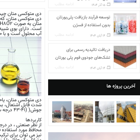
ادامه مطلب
15 آذر 1404
دی متوکسی متان چی
توسعه فرآیند بازیافت پلی‌یورتان
دی متوکسی متان، که 
بدون استفاده از فسژن
است. دارای بوی شبیه
آب محلول است و با حل
ادامه مطلب
14 آبان 1404
دریافت تائیدیه رسمی برای
تشک‌های جودوی فوم پلی‌ یورتان
ادامه مطلب
14 آبان 1404
آخرین پروژه ها
دی متوکسی متان، یاحلا
شدت قابل اشتعال، بس
جوش( (۴۱-۴۳ درجه سلسیوس) آن هر سه پایین هستند و در آب حل می‌شود. بخار آن از هوا سنگین ‌تر است.
کاربردها
از نظر صنعتی ، در د
محافظ مورد استفاده قر
نیز می توان برای ترک