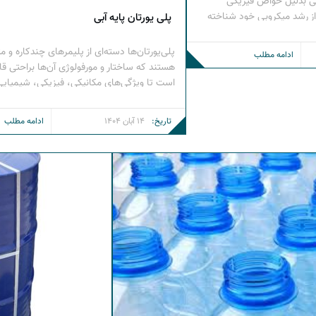
ی بدلیل خواص فیزیکی
ز رشد میکروبی خود شناخته
پلی یورتان پایه آبی
وان محیط پرکننده در بیوفیلترها
ی که در نقش حامل زیست‌توده
پلی‌یورتان‌ها دسته‌ای از پلیمرهای چندکاره و م
ادامه مطلب
ر مؤثر آلاینده‌های آلی را
هستند که ساختار و مورفولوژی آن‌ها براحتی قا
تجزیه می‌کنند. ساختار متخلخل و سلول‌های باز PUF
است تا ویژگی‌های مکانیکی، فیزیکی، شیمیایی
زیستی مختلفی از خود نشان دهند. این پلیمره
می‌توانند رفتاری ترموپلاستیک (گرمانرم) یا ت
تاریخ:
14 آبان 1404
ادامه مطلب
(گرماسخت) داشته باشند و اغلب بعنوان پلیمر
خواصی بین لاستیک و پلاستیک توصیف می‌شون
پلی‌یورتان‌ها در بازه‌ی […]