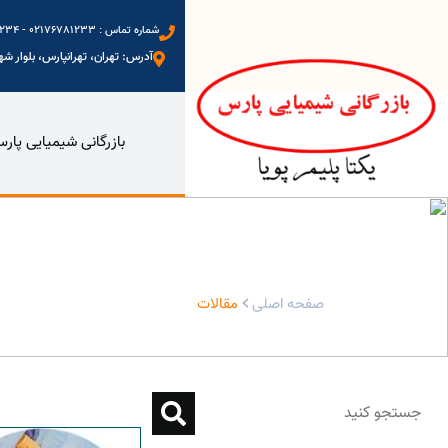
شماره تماس : 02176781233 - 09123972234 - 09333577698 - 09128088402
آدرس: تهران، تهرانپارس، بلوار شهید
بازرگانی شیمیایی پار
بایگانی‌های مقالات - بازرگانی شیمیایی پارس
صفحه اصلی
مقالات