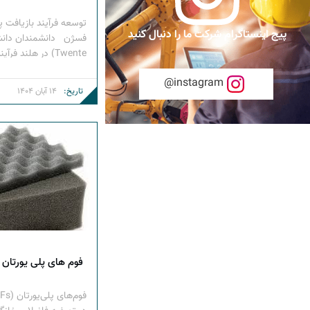
توسعه فرآیند بازیافت پل
پیج اینستاگرام شرکت ما را دنبال کنید
اجزای تشکیل دهنده آن 
instagram@
داده‌اند. دانشمندان دان
تاریخ:
14 آبان 1404
بازیافت شیمیایی فوم پل
همچنین اسفنج‌های خانگ
فوم‌ های پلی‌ یورتان