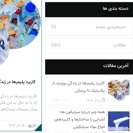
دسته بندی ها
دسته‌بندی نشده
(1)
مقالات
(151)
آخرین مقالات
کاربرد پلیمرها در زند
کاربرد پلیمرها در زندگی روزمره، از
پلاستیک تا پزشکی
کاربرد پلیمرها در زندگی
ادامه مطلب
15 آذر 1404
آیا تا به حال به این فک
میان مسواک صبحگاهی ‌
همه چیز درباره سیلیکون ها؛
ورزشی و حتی دستگاه ‌ه
آشنایی با ساختارها و کاربردهای
پاسخ ساده و شگفت‌انگی
تاریخ:
15 آذر 1404
انواع مواد سیلیکونی
شیمیایی خارق ‌العاده، تق
ادامه مطلب