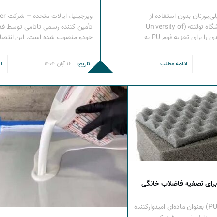
ی‌یورتان بدون استفاده از
فسژن دانشمندان دانشگاه توئنته (University of
تأمین‌ کننده رسمی تاتامی توسط فدر
Twente) در هلند فرآیندی را برای تجزیه فوم PU به
جودو منصوب شده است. این انتصا
بدون استفاده از فسژن توسعه
تشک‌های بازیافتی پلی‌ یورتان این
شگاه توئنته در هلند روشی برای
سخت‌گیرانه فدراسیون را از نظر ایمن
ادامه مطلب
تاریخ:
14 آبان 1404
ا
ی‌یورتان از تشک‌ها، مبلمان و
برآورده کرده و با استانداردهای جها
ی توسعه داده‌اند که […]
دارند. هسته این تشک‌ها از فوم پلی‌
 برای تصفیه فاضلاب خانگی
فوم‌های پلی‌یورتان (PUFs) بعنوان ماده‌ای امیدوارکننده