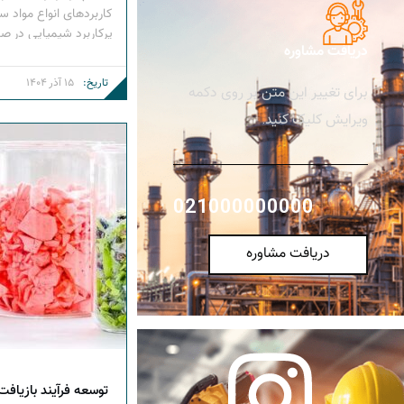
کاربردهای انواع مواد س
پرکاربرد شیمیایی در ص
دریافت مشاوره
«سیلیکون ها» و مشتقات
می ‌شود. از شیشه و سرا
تاریخ:
15 آذر 1404
برای تغییر این متن بر روی دکمه
صنعتی، فوم ‌های قالب‌ 
اروزیل، همه […]
ویرایش کلیک کنید.
021000000000
دریافت مشاوره
توسعه فرآیند بازیافت