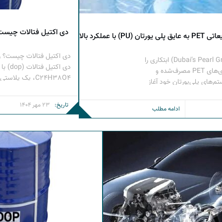
دی اکتیل فتالات چیست
با عملکرد بالا
گروه پرل در دبی (Dubai’s Pearl Group) ابتکاری را
دی اکتی
برای ارتقاء بازیافت بطری‌های PET مصرف‌شده و
C24H38O4، یک پل
تم‌های پلی‌یورتان خود آغاز
پلاستیک است. این ترکیب آل
 در جهت تولید چرخشی! این
خواص منحصر به­ فردی مانند
شرکت بطری‌های خردشده PET را به‌عنوان ماده اولیه در
تاریخ:
23 مهر 1404
ادامه مطلب
حرارتی و قابلیت اختلاط با
‌برد و ماده عایق پیشرفته‌ای
به همین دلیل نیز به عنوان
 […]