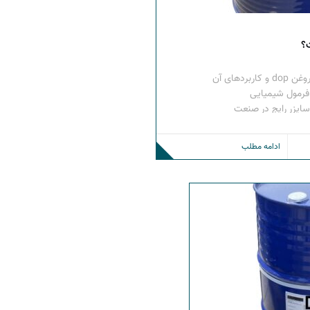
؟
دی اکتیل فتالات چیست؟ روغن dop و کاربردهای آن
ل فتالات (dop) با فرمول شیمیایی
استی‌سایزر رایج در صنعت
ی بی‌رنگ و بی‌بو، دارای
 انعطاف‌پذیری بالا، پایداری
ادامه مطلب
 انواع رزین‌های پلیمری است.
 یک […]