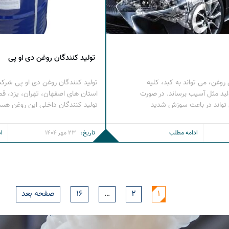
تولید کنندگان روغن دی او پی
وغن، می تواند به کبد، کلیه
تولید کنندگان روغن دی او پی شرک
لید مثل آسیب برساند. در صورت
استان های اصفهان، تهران، یزد، قم،
تواند در باعث سوزش شدید
شود. سرطان زا : دی آمونیل
،KEYANG) از جمله تولید کنن
) می تواند منجر به رشد تومور در کبد،
است. برندهای روغن دی اوپی موجود د
ادامه مطلب
تاریخ:
23 مهر 1404
ا
شامل موارد زیر است. روغن دی اوپ
[…]
1
2
…
16
صفحه بعد