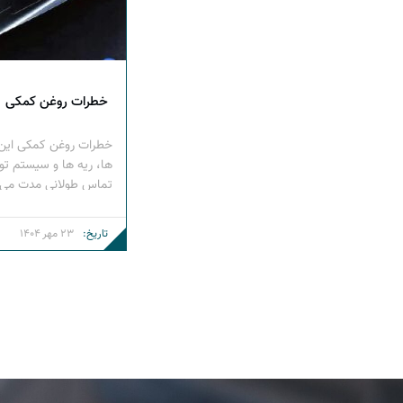
خطرات روغن کمکی
خطرات روغن کمکی این ر
ها، ریه ها و سیستم تو
تماس طولانی مدت می 
چشم ها و تحریک پوست 
فتالات (DINP
تاریخ:
23 مهر 1404
طحال و کلیه های […]