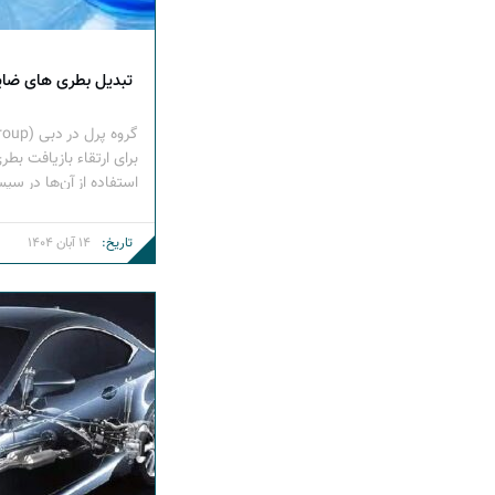
تبدیل بطری های ضایعاتی PET به عایق پلی یورتان (PU) 
استفاده از آن‌ها در سیس
کرده است؛ اقدامی مهم
تاریخ:
14 آبان 1404
سنتز پلی‌استر به کار می
تولید می‌کند که عملکرد