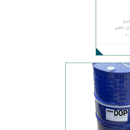
تنوع
بل تنظیم
 و
ا
رموست
هایی با
د.