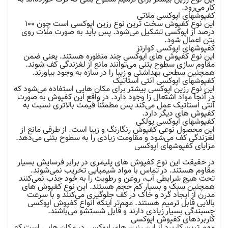
کار می‌رود‌.
کفپوشهای
اپوکسی ملاتی
این نوع کفپوش سخت ترین نوع رزین اپوکسی است چون 100
درصد از اپوکسی تشکیل می‌شود‌. پس باید به صورت ملات روی
بتن اعمال شود‌.
کفپوشهای
اپوکسی کوارتز
این نوع کفپوش های اپوکسی چند منظوره هستند. یعنی ضمن
مقاوم سازی سطوح بتنی می‌توانند مانع از لغزندگی کف شوند.
همچنین سطحی بهداشتی و زیبا را در سازه به وجود بیاورند.
کفپوشهای اپوکسی آنتی استاتیک
این نوع رزین اپوکسی بیشتر برای مکان هایی استفاده می‌شود که
در آنجا مواد اشتعال زا وجود دارد. در واقع این کفپوش به صورت
آنتی استاتیک عمل می‌کند پس مطمئناً قیمت بالاتری نسبت به
کفپوش های دیگر دارد‌.
کفپوشهای اپوکسی پولکی
این محصول نوعی کفپوش رنگارنگ و زیبا است. از طرفی مانع از
لغزندگی کف می‌شود و مقاومت زیادی را به سطوح بتنی می‌دهد.
مزایای کفپوشهای اپوکسی
در حقیقت این نوع کفپوش های پلیمری در برابر فرسایش بسیار
مقاوم هستند. در تماس با مواد شیمیایی تخریب نمی‌شوند.
تحت هیچ شرایطی آب، روغن و رطوبت را به خود جذب نمی‌کنند
همچنین سبک و بسیار کم حجم هستند. این نوع کفپوش های
مدرن از ایجاد گرد و خاک در کف جلوگیری می‌کنند و با سرعت
بالایی قابل ترمیم هستند. مهم‌تر اینکه انواع کفپوش اپوکسی
چسبندگی بسیار زیادی دارند و قابل شستشو می‌باشند.
کاربردهای کفپوش اپوکسی
مهم ترین کاربرد از این رزین های اپوکسی در مکان هایی است که