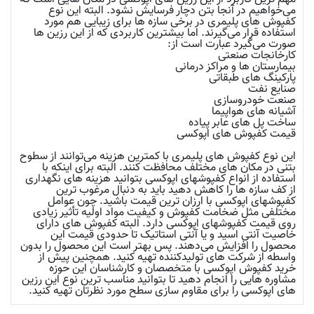
می‌خواهیم در آنجا بتن دچار فرسایش نشود. البته این نوع
کفپوش های پلیمری در برخی سازه ها برای زیبایی هم مورد
استفاده قرار می‌گیرند. اما بیشترین کاربردی که از این رزین ها
صورت می‌گیرد عبارت است از:
کارخانجات صنعتی
بیمارستان ها و مراکز درمانی
پارکینگ های طبقاتی
صنایع نفت
صنعت خودروسازی
آشیانه های هواپیما
ساخت پل های عابر پیاده
قیمت کفپوش های اپوکسی
این نوع کفپوش های پلیمری با کمترین هزینه می‌توانند از سطوح
بتنی در مکان های مختلف محافظت کنند. البته برای اینکه با
استفاده از انواع کفپوشهای اپوکسی بتوانید هزینه های نگهداری
از کف سازه ها را کاهش دهید باید به دنبال مرغوب ترین
کفپوشهای اپوکسی با ارزان ترین قیمت باشید. چون عوامل
مختلفی مثل ضخامت کفپوش و کیفیت مواد اولیه تأثیر زیادی
روی قیمت کفپوشهای اپوکسی دارد. البته کفپوش های دارای
خاصیت آنتی اسید و یا آنتی استاتیک تا حدودی قیمت این
محصول را افزایش می‌دهند. پس بهتر است این محصول را بدون
واسطه از شرکت های تولیدکننده تهیه کنید. همچنین پیش از
خرید کفپوش اپوکسی با متخصصان و کارشناسان این حوزه
مشاوره هایی را انجام دهید تا بتوانید مناسب ترین نوع این رزین
های اپوکسی را برای مقاوم سازی سطح مورد نظرتان تهیه کنید.