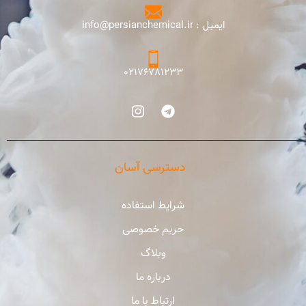
ایمیل : info@persianchemical.ir
02176781233
دسترسی آسان
شرایط استفاده
حریم خصوصی
وبلاگ
درباره ما
ارتباط با ما