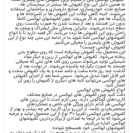
به همین دلیل این نوع کفپوش ها بیشتر در بیمارستان ها،
صنایع نفت، خودروسازی، صنایع داروسازی و ساختمانی استفاده
می‌شوند. البته گاهی اوقات این کفپوش ها در آشپزخانه ها و
پارکینگ ها هم به کار می‌روند. چون کفپوشهای اپوکسی کاملاً
بدون درز هستند و بعد از سخت شدن به صورت یکدست روی
سطح دیده می‌شوند. بنابراین وسایلی مثل لیفتراک و ویلچر به
راحتی روی این کفپوش ها تردد می‌کنند. اگر قصد دارید تا با انواع
کفپوشهای اپوکسی آشنا شوید ما در ادامه این متن چند نوع از این
کفپوش های پلیمری را معرفی می‌کنیم.
کفپوش اپوکسی چیست؟
این محصول یک کفپوش پیشرفته است که روی سطوح بتنی
ریخته می‌شود. کفپوش های اپوکسی از رزین و دیگر مواد
شیمیایی تولید می‌شوند سپس روی کف های بتنی که صیقلی
هستند به صورت یکپارچه پاشیده می‌شوند. در نهایت بعد از
گذشت چند روز ماده سفت و جامد شده و به یک کفپوش سخت و
غیر قابل نفوذ تبدیل می‌شود‌. سپس شما بعد از اجرای کفپوش
های اپوکسی می‌توانید لایه های دیگری از کفپوش را روی آن
اعمال کنید.
انواع کفپوش های اپوکسی
دقت کنید چون کفپوش های اپوکسی در صنایع مختلف
کاربردهای گوناگونی دارند. پس لازم است تا این
رزین های
اپوکسی
هر کدام دارای ویژگی های خاص و عملکردهای
منحصربفردی باشند. از این رو برای کاربرد هر چه بیشتر و بهتر از
کفپوش های اپوکسی تقریباً 30 نوع از این محصول تولید و عرضه
می‌شود که ما در اینجا به تعدادی از پرکاربردترین کفپوشهای
اپوکسی اشاره می‌کنیم.
کفپوشهای
اپوکسی خود همسطح شونده
این نوع رزین بیشتر برای ترمیم سطوح بتنی که ترک خورده‌اند به