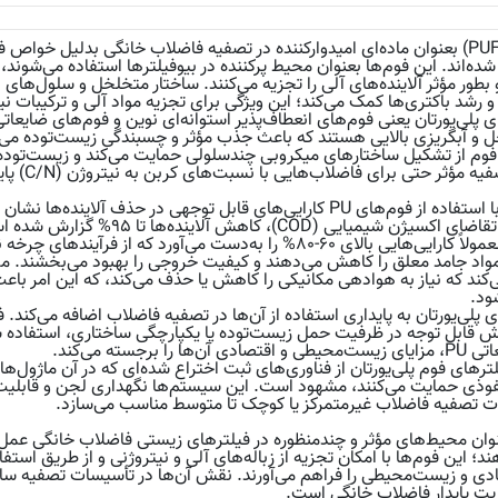
فوم‌های پلی‌یورتان (PUFs) بعنوان ماده‌ای امیدوارکننده در تصفیه فاضلاب خانگی بدل
ده‌اند. این فوم‌ها بعنوان محیط پرکننده در بیوفیلترها استفاده می‌شون
و رشد باکتری‌ها کمک می‌کند؛ این ویژگی برای تجزیه مواد آلی و ترکیبات
ی پلی‌یورتان یعنی فوم‌های انعطاف‌پذیر استوانه‌ای نوین و فوم‌های ضایعات
ل و آبگریزی بالایی هستند که باعث جذب مؤثر و چسبندگی زیست‌توده می‌ش
وم از تشکیل ساختارهای میکروبی چندسلولی حمایت می‌کند و زیست‌توده ف
می‌دهد. این 
فرآیند بیوفیلتراسیون با استفاده از فوم‌های PU کارایی‌های قابل توجهی در ح
بیوشیمیایی (BOD) و تقاضای اکسیژن شیمیا
عملکرد خوبی دارد و معمولاً کارایی‌هایی بالای ۶۰-۸۰% را به‌دست می‌آورد
ند که نیاز به هوادهی مکانیکی را کاهش یا حذف می‌کند، که این امر باعث
ود.
 پلی‌یورتان به پایداری استفاده از آن‌ها در تصفیه فاضلاب اضافه می‌کند. 
ش قابل توجه در ظرفیت حمل زیست‌توده یا یکپارچگی ساختاری، استفاده شون
رجسته می‌کند.
ترهای فوم پلی‌یورتان از فناوری‌های ثبت اختراع شده‌ای که در آن ماژول‌ه
فوذی حمایت می‌کنند، مشهود است. این سیستم‌ها نگهداری لجن و قابلیت تج
سات تصفیه فاضلاب غیرمتمرکز یا کوچک تا متوسط مناسب می‌سازد.
عنوان محیط‌های مؤثر و چندمنظوره در فیلترهای زیستی فاضلاب خانگی عمل 
‌دهند؛ این فوم‌ها با امکان تجزیه از زباله‌های آلی و نیتروژنی و از طریق اس
ادی و زیست‌محیطی را فراهم می‌آورند. نقش آن‌ها در تأسیسات تصفیه ساد
یت پایدار فاضلاب خانگی است.