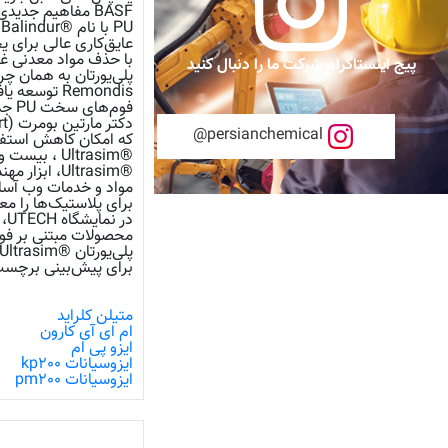
BASF مفاهیم جدی
عایق‌کاری عالی برای ی
پیج اینستاگرام شرکت ما را دنبال کنید
Remondis تو
فوم‌های سخت PU جدید مورد استفاده قرار گیرند.
persianchemical@
که امکان کاهش استفاده
®Ultrasim ، بیست و پنج سال پیشگام در شبیه‌سازی مواد
برای پلاستیک‌ها را مع
محصولات مبتنی بر فوم
برای پیش‌بینی برچسب 
متیلن کلراید
ام ای آی کارون
ایزو پی ام
ایزوسیانات kp200
ایزوسیانات pm200