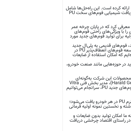
لف ارائه کرده است. این راه‌حل‌ها شامل
فوم انعطاف‌پذیر PU قابل بازیافت، استفاده از فوم‌های بازیافتی در نخستین قطعات مبلمان، و بازیافت شیمیایی فوم‌های سخت PU
در نمایشگاه UTECH 2024 نسل جدیدی از فوم‌های انعطاف‌پذیر پلی‌یورتان (PU) را معرفی کرد که در پایان چرخه عمر
را با ویژگی‌های راحتی فوم‌های
 بازیافت شده و به‌عنوان ماده اولیه برای تولید فوم‌های جدید مورد
 است؛ در این فرآیند، فوم‌های قدیمی به پلی‌ال جدید
تبدیل می‌شوند، آن‌هم با روش انرژی‌کارآمد. دکتر لوکاس ویلم (Lukas Wilm)، مدیر تحقیق و توسعه فوم‌های انعطاف‌پذیر PU در
ه‌ایم که امکان استفاده از ضایعات
دید در حوزه‌هایی مانند صنعت خودرو،
مان Vitra قرار دارد. به همین دلیل، محصولات این شرکت به‌گونه‌ای
طراحی می‌شوند که دوام بالا داشته و در پایان عمرشان قابل بازیافت باشند. هارالد گرویگ (Harald Gerwig)، مدیر بخش فنی Vitra
توضیح می‌دهد: “ما در تلاشیم تا چرخه بسته‌ای از مواد را برای خطوط تولید خود ایجاد کنیم. با فوم‌های جدید PU، سرانجام می‌توانیم
فوم PU قابل بازیافت در صنعت خودرو نیز پتانسیل بسیار بالایی دارد. به‌طور متوسط، تا ۲۵ کیلوگرم PU در هر خودرو یافت می‌شود؛
ها. شرکت ZF Lifetec با همکاری BASF گام فراتری برداشته و نخستین نمونه اولیه فرمانی
Mark Staniford)، مدیر بازاریابی حمل‌ونقل در BASF می‌گوید: “PU نوآورانه ما امکان تولید بدون ضایعات و
‌هایی در راستای اقتصاد چرخشی دریافت