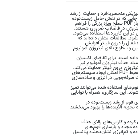
یل خواص فیزیکی منحصربه‌فرد و حمایت از رشد
د، جایی که در نقش حامل زیست‌توده
میکروبی عمل نموده و بطور مؤثر آلاینده‌های آلی را تجزیه می‌کنند. ساختار متخلخل و سلول‌های باز PUF سطح ویژه بزرگی را فراهم
 نیتروژن در فاضلاب ضروری هستند.
ی در این کاربردها استفاده می‌شود.
ود. مطالعات نشان داده‌اند که
عال را درون فیلتر افزایش
امر به تصفیه مؤثر حتی برای فاضلاب‌هایی با نسبت‌های کربن به نیتروژن (C/N) پایین و سطوح بالای نیتروژن آمونیوم
ذف آلاینده‌ها نشان داده است. برای تقاضای اکسیژن
یی (COD)، کاهش آلاینده‌ها تا ۹۵% گزارش شده است. حذف نیتروژن آمونیوم نیز
 که از فرآیندهای چرخه نیتروژن درون فیلتر حمایت می‌کند.
علاوه بر این، فیلترها مواد جامد معلق را کاهش می‌دهند و کیفیت خروجی را بهبود می‌بخشند. محیط PUF امکان ایجاد سیستم‌های
 صرفه‌جویی در انرژی و ساده‌سازی
فوم‌های استفاده شده می‌توانند تمیز
د. این سازگاری، همراه با توانایی
ای فوم از رشد زیست‌توده در
زیه آلاینده‌ها را بهبود می‌بخشند
کرده و کارایی‌های بالای حذف
تفاده مجدد و بازسازی فوم‌های
ه و کم‌انرژی نشان‌دهنده پتانسیل