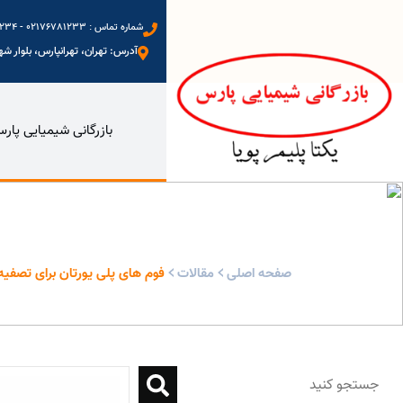
شماره تماس : 02176781233 - 09123972234 - 09333577698 - 09128088402
آدرس: تهران، تهرانپارس، بلوار شهید
بازرگانی شیمیایی پار
فوم‌ های پلی‌ یورتان برای تصفیه فاضلاب خانگی - بازر
صفحه اصلی
مقالات
فوم‌ های پلی‌ یورتان برای تصفی