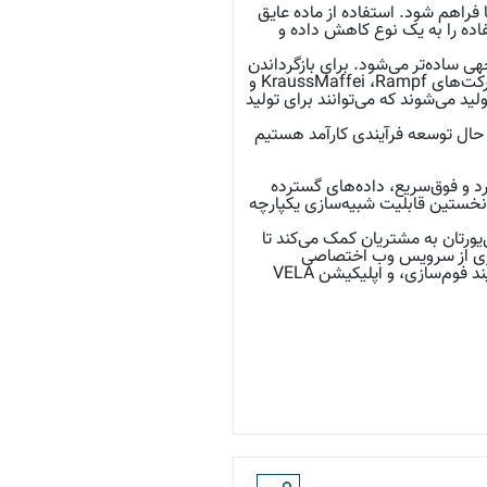
ا فراهم شود. استفاده از ماده عایق
راه باElastocool®F، تعداد مواد مورد استفاده را به یک نوع کاهش داده و
ه‌طور قابل‌توجهی ساده‌تر می‌شود. برای بازگرداندن
پلی‌یورتان به همان چرخه مواد، BASF از فرآیند بازیافت شیمیایی استفاده کرده که با همکاری شرکت‌های KraussMaffei ،Rampf و
تولید می‌شوند که می‌توانند برای تولید
ئیس توسعه فنی مواد عایق در BASF، می‌گوید: “ما در حال توسعه فرآیندی کارآمد هستیم
های شبیه‌سازی منحصربه‌فرد و فوق‌سریع، داده‌های گسترده
د و خدمات وب آسان‌دسترس، تجربه‌ای بی‌نظیر در صنعت ارائه می‌دهد. BASF در سال ۱۹۹۹ نخستین قابلیت شبیه‌سازی یکپارچه
‌سازی پلی‌یورتان به مشتریان کمک می‌کند تا
‌گیری از سرویس وب اختصاصی
پلی‌یورتان ®Ultrasim نیز پشتیبانی می‌شود: اپلیکیشن Foaming برای شبیه‌سازی سه‌بعدی فرآیند فوم‌سازی، و اپلیکیشن VELA