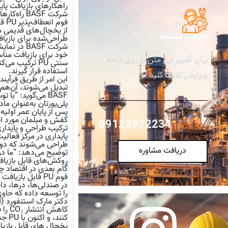
راهکارهای بازیافت پایدا
شرکت BASF
از یخچال‌های قدیمی م
دریافت مشاوره
طراحی‌شده برای بازیافت: فوم انعطا
خود برای بازیافت مناس
برای تغییر این متن بر روی دکمه
استفاده قرار گیرند.
ویرایش کلیک کنید.
BASF می‌گوید: “ب
پلی‌یورتان به‌عنوان ما
پس از پایان عمر اولیه
کفش و مبلمان مورد است
09123972234
ترکیب طراحی و پایداری: استفاده شرکت ra
دریافت مشاوره
روکش‌های قابل بازیاف
گام بعدی در اقتصاد چرخشی
را توسعه داده که حاوی ضایعا
کاهش
کنند، و اکنون با PU جدید این امکان فراهم شده است.”
یخچال های قابل بازیا