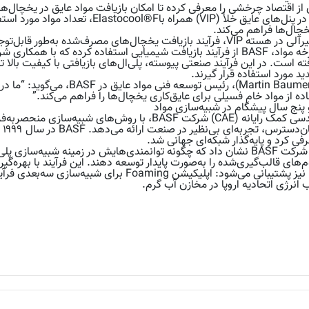
دی از اقتصاد چرخشی را معرفی کرده تا امکان بازیافت مواد عایق در یخچال‌ه
PU با نام ®Balindur در پنل‌های عایق خلأ (VIP) هم
خچال‌ها فراهم می‌کند.
با حذف مواد معدنی غیرآلی در هسته VIP، فرآیند بازیافت یخچال‌های مصرف‌شده ب
سعه یافته است. در این فرآیند صنعتی پیوسته، پلی‌ال‌های بازیافتی با کیفیت بالا 
دکتر مارتین بومرت (Martin Baumert)، ر
 از مواد خام فسیلی برای عایق‌کاری یخچال‌ها را فراهم می‌کند.”
®Ultrasim، ابزار مهندسی کمک رایانه (CAE) شرکت BASF، با روش‌
موا
رفی کرد و پایه‌گذار شبکه‌ای جهانی شد.
در نمایشگاه UTECH، شرکت BASF نشان داد که چگونه توانمندی‌هایش در زمینه شبیه
‌های قالب‌گیری‌شده را به‌صورت پایدار توسعه دهند. این فرآیند با بهره
انرژی اتحادیه اروپا در مخازن آب گرم.