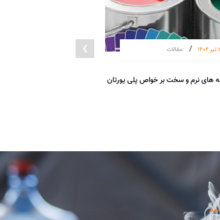
›
/
/
140
:
مقالات
13 مرداد 1402
ه های نرم و سخت بر خواص پلی یورتان
پلی ال
ادامه مطلب
نید