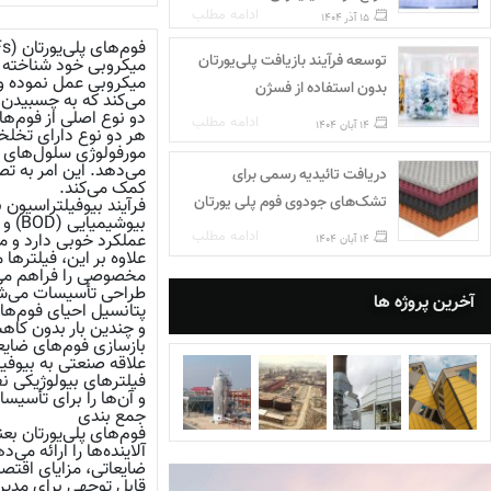
ادامه مطلب
15 آذر 1404
توسعه فرآیند بازیافت پلی‌یورتان
میکروبی خود شناخته ش
بدون استفاده از فسژن
می‌کند که به چسبیدن 
دو نوع اصلی از فوم‌ها
ادامه مطلب
14 آبان 1404
هر دو نوع دارای تخلخ
مورفولوژی سلول‌های ف
دریافت تائیدیه رسمی برای
کمک می‌کند.
تشک‌های جودوی فوم پلی‌ یورتان
ادامه مطلب
14 آبان 1404
مخصوصی را فراهم می‌ک
طراحی تأسیسات می‌ش
آخرین پروژه ها
پتانسیل احیای فوم‌های
و چندین بار بدون کاه
بازسازی فوم‌های ضایعاتی PU، مزایای زیست‌محیطی و اقتصادی آن‌ها را ب
علاقه صنعتی به بیوفیل
فیلترهای بیولوژیکی ن
و آن‌ها را برای تأسی
جمع بندی
فوم‌های پلی‌یورتان ب
آلاینده‌ها را ارائه می
ضایعاتی، مزایای اقتص
قابل توجهی برای مدیر