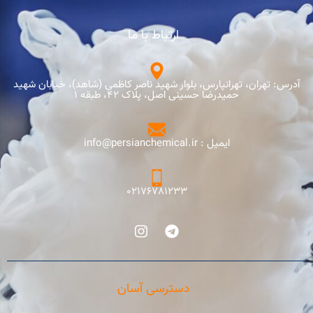
ارتباط با ما
آدرس: تهران، تهرانپارس، بلوار شهید ناصر کاظمی (شاهد)، خیابان شهید
حمیدرضا حسینی اصل، پلاک 42، طبقه 1
ایمیل : info@persianchemical.ir
02176781233
دسترسی آسان