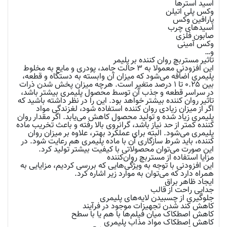
اسید استرها
وکس پلی اتیلن
پارافین وکس
اسید‌های چرب
صابون فلزی
وکس آمینی
و…
تاثیر مستربچ روان کننده بر پلیمر
این افزودنی معمولا به ۳ حالت جامد، پودری و مایع به مخلوط
پلیمری اضافه می‌شود که میزان آن وابسته به دستگاه و قطعه،
بین ۰.۲۵ تا ۱ درصد متغیر است. هرچه میزان پخش شدن ذرات
در سراسر قطعه و جذب آن توسط محصول پلیمری بیشتر باشد،
تاثیر روان کننده بیشتر خواهد بود. این را در نظر داشته باشید که
اگر از میزان زیادی روان‌ کننده استفاده شود، لغزندگی مواد
پلیمری زیاد شده و تولید محصول کاهش می‌یابد. اگر مقدار روان
کننده کمتر از حد نیاز باشد، گرانروی بالا رفته و باعث تخریب ماده
پلیمری می‌شود. البته برای عملکرد بهتر، علاوه بر میزان روان
کننده، باید شرط سازگاری آن با ماده پلیمری هم رعایت شود. در
این صورت می‌توان محصولاتی با کیفیت بیشتر تولید کرد.
مزایا استفاده از مستربچ روان‌کننده
این افزودنی با توجه به ویژگی‌هایی که بررسی کردیم، مزایایی به
همراه دارد که می‌توان به موارد زیر اشاره کرد.
ایجاد ظاهر براق
جدایی راحت از قالب
جلوگیری از چسبیدن لایه‌های پلیمری
کاهش کند شدن تجهیزات موجود در فرآیند
کاهش اصطکاک میان فیلم‌ها با هم یا با سطح
کاهش اصطکاک مواد مذاب پلیمری