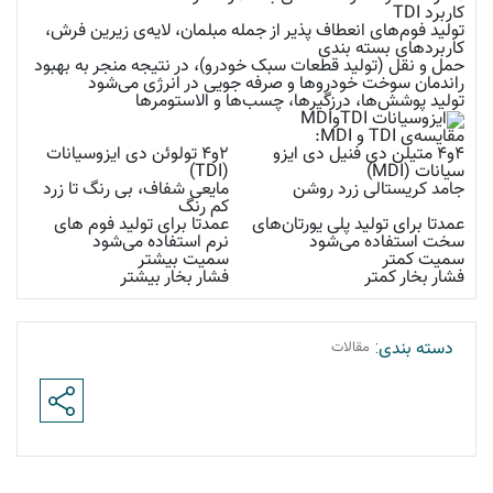
کاربرد TDI
تولید فوم‌های انعطاف پذیر از جمله مبلمان، لایه‌ی زیرین فرش،
کاربردهای بسته بندی
حمل و نقل (تولید قطعات سبک خودرو)، در نتیجه منجر به بهبود
راندمان سوخت خودروها و صرفه جویی در انرژی می‌شود
تولید پوشش‌ها، درزگیرها، چسب‌ها و الاستومرها
مقایسه‌ی TDI و MDI:
۴و۴ متیلن دی فنیل دی ایزو
۲و۴ تولوئن دی ایزوسیانات
سیانات
(MDI)
(
TDI
)
جامد کریستالی زرد روشن
مایعی شفاف، بی رنگ تا زرد
کم رنگ
عمدتا برای تولید پلی یورتان‌های
عمدتا برای تولید فوم های
سخت استفاده می‌شود
نرم استفاده می‌شود
سمیت کمتر
سمیت بیشتر
فشار بخار کمتر
فشار بخار بیشتر
دسته بندی:
مقالات