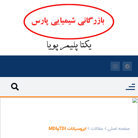
ایزوسیانات TDIوMDI - بازرگانی شیمیایی پارس
صفحه اصلی
مقالات
ایزوسیانات TDIوMDI