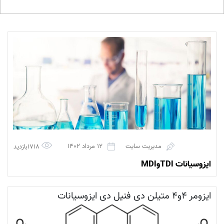
مدیریت سایت
12 مرداد 1402
1718بازدید
ایزوسیانات TDIوMDI
ایزومر ۴و۴ متیلن دی فنیل دی ایزوسیانات