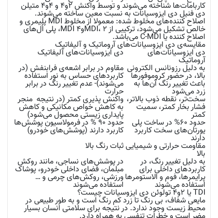
کاربامات‌ها شناخته می‌شوند و توسط واکنش ۲و۴ و ۴و۴ متیلن
دی فنیل دی ایزوسیانات به نسبت معین ساخته می‌شوند.
اصلاح کننده‌های مخلوط شده:
معمولا از مخلوط MDI پلیمری و
خالص تشکیل می‌شود، ترکیبی از MDI، 2و4 MDI، پلی اُل‌های
اصلاح کننده یا C-MDI می‌باشد.
مقایسه‌ی دی ایزوسیانات‌های آروماتیک و آلیفاتیک
دی ایزوسیانات‌های
دی ایزوسیانات‌های آلیفاتیک
آروماتیک
به دلیل رزونانس الکترونی
مقاوم در برابر اشعه‌ی فرابنفش (در
بالا، در حضور کروموفورها
کاربردهای حساس به نور استفاده
باعث تغییر رنگ آن‌ها به
می‌شوند)- عدم تغییر رنگ در برابر
زرد می‌شود
حرارت
سخت‌تر، نقطه ذوب بالاتر،
واکنش پذیری کمتر (در نتیجه منجر
فشار بخار کمتر، سمیت
به کاهش خواص مکانیکی و کاهش
کمتر
پایداری زیستی محصول می‌شود)
حدود ۶۰% در ساخت پلی
حدود ۹۰ % در فرمولاسیون پوشش‌ها
یورتان‌های سخت کاربرد
کاربرد دارند (پوشش‌های خودرو)
دارند
مقاومت حرارتی و شیمیایی
ثبات رنگ بالا
بالا
به دلیل تغییر رنگ، در
در پوشش‌های نساجی، مانند روکش
کاربردهای داخلی برای
مبلمان، فضای داخلی خودرو، پوشاک
پرایمرها، فوم و الاستومرها
ورزشی، روکش‌های چرمی و …
استفاده می‌شوند
استفاده می‌شوند
TDI یا 2و4 تولوئن دی ایزوسیانات چیست؟
مایعی شفاف، بی رنگ تا زرد کم رنگ است و به طور طبیعی در
محیط زیست وجود ندارد. در نتیجه برای سلامتی انسان بسیار
مضر است و خطرات تنفسی به همراه دارد.