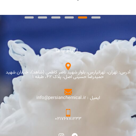
ارتباط با ما
آدرس: تهران، تهرانپارس، بلوار شهید ناصر کاظمی (شاهد)، خیابان شهید
حمیدرضا حسینی اصل، پلاک 42، طبقه 1
ایمیل : info@persianchemical.ir
02176781233