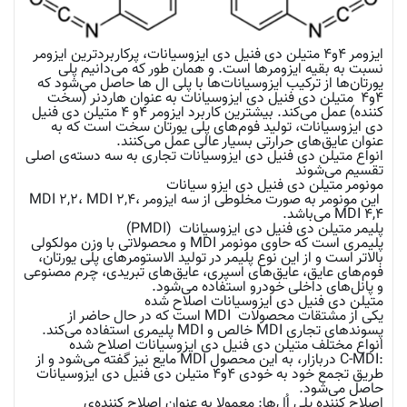
ایزومر ۴و۴ متیلن دی فنیل دی ایزوسیانات، پرکاربردترین ایزومر
نسبت به بقیه ایزومرها است. و همان طور که می‌دانیم پلی
یورتان‌ها از ترکیب ایزوسیانات‌ها با پلی ال ها حاصل می‌شود که
۴و۴ متیلن دی فنیل دی ایزوسیانات به عنوان هاردنر (سخت
کننده) عمل می‌کند. بیشترین کاربرد ایزومر ۴و ۴ متیلن دی فنیل
دی ایزوسیانات، تولید فوم‌های پلی یورتان سخت است که به
عنوان عایق‌های حرارتی بسیار عالی عمل می‌کنند.
انواع متیلن دی فنیل دی ایزوسیانات تجاری به سه دسته‌ی اصلی
تقسیم می‌شوند
مونومر متیلن دی فنیل دی ایزو سیانات
این مونومر به صورت مخلوطی از سه ایزومر MDI 2,2، MDI 2,4،
MDI 4,4 می‌باشد.
پلیمر متیلن دی فنیل دی ایزوسیانات (
PMDI
)
پلیمری است که حاوی مونومر MDI و محصولاتی با وزن مولکولی
بالاتر است و از این نوع پلیمر در تولید الاستومرهای پلی یورتان،
فوم‌های عایق، عایق‌های اسپری، عایق‌های تبریدی، چرم مصنوعی
و پانل‌های داخلی خودرو استفاده می‌شود.
متیلن دی فنیل دی ایزوسیانات اصلاح شده
یکی از مشتقات محصولات MDI است که در حال حاضر از
پسوندهای تجاری MDI خالص و MDI پلیمری استفاده می‌کند.
انواع مختلف متیلن دی فنیل دی ایزوسیانات اصلاح شده
:C-MDI
دربازار، به این محصول MDI مایع نیز گفته می‌شود و از
طریق تجمع خود به خودی 4و4 متیلن دی فنیل دی ایزوسیانات
حاصل می‌شود.
اصلاح کننده پلی اُل‌ها:
معمولا به عنوان اصلاح کننده‌ی