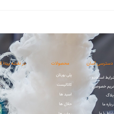
دسترسی آسان
محصولات
در نقشه پیدا ک
پلی یورتان
رایط استفاده
کاتالیست
ریم خصوصی
اسید ها
بلاگ
حلال ها
رباره ما
رتباط با ما
روغن ها