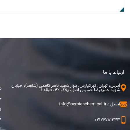
ارتباط با ما
آدرس: تهران، تهرانپارس، بلوار شهید ناصر کاظمی (شاهد)، خیابان
ش
شهید حمیدرضا حسینی اصل، پلاک 42، طبقه 1
ح
ایمیل : info@persianchemical.ir
و
د
02176781233
ا