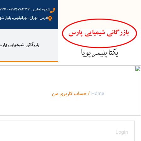
شماره تماس : 02176781233 - 09123972234 - 09333577698 - 09128088402
آدرس: تهران، تهرانپارس، بلوار شهید
بازرگانی شیمیایی پار
حساب کاربری من - بازرگانی شیمیایی پارس
/ حساب کاربری من
Home
Login