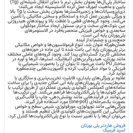
ساختار پلی‌ال‌ها بعنوان بخش نرم با دمای انتقال شیشه‌ای (Tg)
پایین و ماهیت آمورف عمل کرده الاستیسیته ایجاد می‌کنند؛
دی‌ایزوسیانات‌ها و زنجیره‌گسترها بعنوان بخش سخت با Tg بالا
و ویژگی بلورین عمل کرده و استحکام و سختی مکانیکی را تأمین
می‌کنند. وجود گروه‌های قطبی با غلظت بالا و پیوندهای هیدروژنی
بین بلوک‌های سخت و نرم، مسئول ایجاد ساختار مولکولی
سه‌بعدی و خواص فیزیکی منحصر‌به‌فرد در الاستومرهای
پلی‌یورتان پایه آبی است.
جمع‌بندی و چشم‌انداز آینده
همان‌طورکه عنوان شد، تنوع فرمولاسیون‌ها و خواص مکانیکی
برتر پلی‌یورتان پایه آبی باعث شده تا این ماده در حوزه‌های
مختلفی کاربرد گسترده‌ای پیدا کند. وجود گروه‌های عاملی مختلف
مانند یورتان، هیدروکربن‌های آلیفاتیک، استرها، اترها و اوره در
ساختار PU باعث می‌شود تا بتوان آن را به‌صورت شیمیایی یا
فیزیکی با مواد دیگر ترکیب کرده و کامپوزیت‌هایی چندمنظوره
تولید کرد.
علاوه بر ویژگی‌های پایداری، قابلیت تخریب‌پذیری و سازگاری با
محیط‌زیست، پلی‌یورتان‌های پایه آبی امکان جدیدی را برای ساخت
سامانه‌های کمپلکس کلوئیدی پلیمری عملکردی از طریق ترکیب با
سایر کلوئیدها یا پلی‌الکترولیت‌ها فراهم می‌کنند. این ترکیب‌ها
می‌توانند در فرآیندهایی مانند پوشش‌دهی، چاپ یا قالب‌گیری
بصورت یک‌مرحله‌ای (one-pot) مورد استفاده قرار گیرند.
ویژگی‌هایی مانند توپولوژی، مورفولوژی، شیمی سطح و خواص
مکانیکی این کامپوزیت‌های کلوئیدی قابل تنظیم هستند و
می‌توان آن‌ها را با تغییر نسبت یا نوع پلی‌الکترولیت‌ها کنترل کرد.
فروش هاردنر پلی یورتان
اسید فرمیک