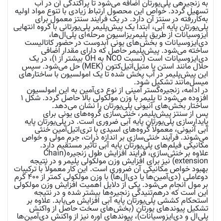
به زنجیرهی پلی‌یورتان اضافه می‌شود تا پراکندگی آن در آب
تسهیل گردد. خواص این محصول ارتباط زیادی با تنوع مواد اولیه
به‌کاررفته در سنتز آن دارد. در یک فرایند سنتز معمول برای
پلی‌یورتان پایه آبی، ابتدا یک پیش‌پلیمر پلی‌یورتانی با گروه انتهایی
ایزوسیانات از طریق پلیمریزاسیون مرحله‌ای پلی‌ال‌ها،
دی‌ایزوسیانات و بخش‌های یونی آبدوست در حضور کاتالیست
ساخته می‌شود. پیش‌پلیمر حاصل که دارای مقدار اضافی
دی‌ایزوسیانات است (نسبت NCO به OH بیشتر از ۱)، در یک
حلال مانند استن یا متیل‌اتیل‌کتون (MEK) حل می‌شود. سپس
این پیش‌پلیمر در آب پخش شده تا یک امولسیون با ساختارهای
میسل‌مانند تشکیل شود.
در ادامه، زنجیره‌گستر آمینی از نوع دی‌آمین به این امولسیون
افزوده می‌شود تا پلیمر با وزن مولکولی بالا حاصل گردد. شکل ۱
ساختار بخش‌های آنیونی پلی‌یورتان را نشان می‌دهد.
پس از سنتز پیش‌پلیمر، خنثی‌سازی گروه‌های یونی برای
پایدارسازی پلی‌یورتان پایه آبی ضروری است. در پلی‌یورتان پایه
آبی آنیونی، معمولاً گروه‌های اسیدی با تری‌اتیل‌آمین خنثی
می‌شوند. فرآیند خنثی‌سازی بر اندازه ذرات، جرم مولی و خواص
مکانیکی فیلم‌های پلی‌یورتان پایه آبی تأثیر مستقیم دارد.
علاوه بر خنثی‌سازی، فرایند افزایش طول زنجیره(Chain
extension) نیز برای افزایش وزن مولکولی پلیمر و در نتیجه
بهبود خواص مکانیکی آن ضروری است. این کار معمولاً با ترکیبات
دو‌عاملی (دی‌آمین‌ها یا دی‌ال‌ها) با وزن مولکولی کمتر از ۴۰۰ گرم
بر مول انجام می‌شود. یکی از دلایل اهمیت افزایش وزن مولکولی
این است که درهم‌تنیدگی زنجیره‌ها بیشتر شده و در نتیجه
استحکام کششی پلی‌یورتان پایه آبی افزایش می‌یابد. علاوه بر
تشکیل پیوندهای یورتان (بخش‌های سخت حاصل از واکنش
پلی‌ال و دی‌ایزوسیانات)، پیوندهای اوره نیز از واکنش دی‌آمین‌ها