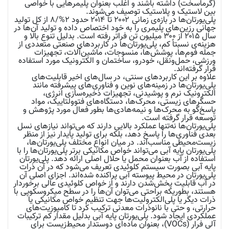
(گرماسخت) داشته باشند و اغلب بعنوان پلیمرهایی با خواصی
بین لاستیک و پلاستیک توصیف می‌شوند.
پلی‌یورتان‌ها در بازه‌ی زمانی ۲۰۰۲ تا ۲۰۱۴ حدود ۲%/۸ از کل تولید
جهانی رزین‌های پلیمری را به خود اختصاص داده و تولید آن‌ها در
سال ۲۰۱۵ از ۳۰۰ میلیون تن فراتر رفته است. بدلیل تنوع بالا و
هزینه‌ی نسبتاً کم، پلی‌یورتان‌ها در کاربردهای صنعتی متعددی از
جمله فوم‌ها، پوشش‌ها، منسوجات، ماشین‌آلات، تجهیزات
ورزشی، حمل‌ونقل، خودرو، ساختمان و الکترونیک مورد استفاده
قرار گرفته‌اند.
علاوه بر این کاربردهای سنتی، در سال‌های اخیر قابلیت‌های
پلی‌یورتان‌ها در زمینه‌های نوین و فناوری‌های پیشرفته مانند
الکترونیک نرم و پوشیدنی، تجهیزات ذخیره‌سازی انرژی،
حسگرهای زیستی، محرک‌ها، دستگاه‌های فتوولتاییک، مواد
پاسخ‌گو به محرک‌ها و نیمه‌هادی‌ها بطور فعال مورد پژوهش و
توسعه قرار گرفته است.
پلی‌یورتان‌ها نه‌تنها عملکرد بالایی دارند که می‌تواند نیازهای نسل
بعدی فناوری‌ها را پاسخ دهد، بلکه برای تولید پایدار نیز از منظر
زیست‌محیطی مناسب‌اند. در میان انواع مختلف پلی‌یورتان‌ها،
پلی‌یورتان پایه آبی می‌تواند خواص مکانیکی برتر پلی‌یورتان‌ها را با
استفاده از آب بعنوان محمل یا حلال اصلی ارائه دهد. پلی‌یورتان
پایه آبی بصورت سیستم کلوئیدی تعریف می‌شود که در آن ذرات
پلی‌یورتان در محیط پیوسته‌ آبی پراکنده شده‌اند. اجزای اصلی آن
در آب قابلیت پخش‌شدن دارند و از خواص کلوئیدی عالی برخوردار
هستند، بطوریکه براحتی می‌توان آن‌ها را در سطح میکروسکوپی با
ذرات دیگر یا پلی‌الکترولیت‌ها جهت تنظیم خواص مکانیکی یا
حرارتی، و حتی با نانوذرات معدنی ترکیب کرد تا کامپوزیت‌های
عملکردی ایجاد شود. پلی‌یورتان پایه آبی بدلیل مقدار کم ترکیبات
آلی فرار (VOCs)، بعنوان ماده‌ای دوستدار محیط‌زیست برای