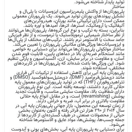
تولید پایدار شناخته می‌شود.
ساختار
پلی‌یورتان‌ها از واکنش پلیمریزاسیون ایزوسیانات با پلی‌ال و
تشکیل پیوندهای یورتان تولید می‌شوند. یک پلی‌یورتان معمولی
ممکن است دارای ترکیباتی مانند یورتان، هیدروکربن‌های
آلیفاتیک یا آروماتیک، استرها، اترها، آمیدها و اوره باشد.
بنابراین، بسته به ترکیب و نوع این گروه‌ها، پلی‌یورتان‌ها می‌توانند
از نظر ساختار شیمیایی ترموپلاستیک یا ترموست، و از نظر فیزیکی
جامد سخت یا الاستومر نرم باشند. ترکیب‌های مختلف از پلی‌ال‌ها
و ایزوسیانات‌ها ویژگی‌های مکانیکی پلی‌یورتان را تعیین می‌کند.
ساختار مولکولی پلی‌یورتان‌ها می‌تواند برای دستیابی به خواصی
مانند استحکام ضربه‌ای بالا در دماهای پایین، قابلیت فوم شدن
آسان، و مقاومت در برابر سایش، ازن، اکسیداسیون و پارگی تنظیم
شود. این ویژگی‌ها باعث شده‌اند که پلی‌یورتان‌ها در کاربردهای
مختلفی، استفاده شوند.
پلی‌یورتان پایه آبی برای کاهش استفاده از ترکیبات آلی فراری
مانند دی‌متیل‌فرم‌آمید (DMF)، دی‌متیل‌سولفوکسید (DMSO) و
تتراهیدروفوران (THF) که در تولید پلی‌یورتان‌های معمول پایه
حلالی کاربرد داشتند، توسعه یافته است. این نوع پلی‌یورتان
دارای شفافیت بالا، مقاومت سایشی مناسب، و قابلیت تجدید
پوشش (revarnishing) است، و در مقابل انواع پایه حلالی
مقاومت بالاتری در برابر آب، ضربه و خراش دارند.
از زمان توسعه این محصول، بازار جهانی پلی‌یورتان پایه آبی در
سال ۲۰۱۴ از ۲۹۰ هزار تن فراتر رفته و اکنون به‌عنوان بخشی
حیاتی از محصولات صنعتی در طیف گسترده‌ای از کاربردها از
جمله چسب‌ها، پوشش‌ها، مواد عایق و الاستومرها شناخته
می‌شود.
برای دستیابی به پلی‌یورتان پایه آبی، بخش‌های یونی و آبدوست