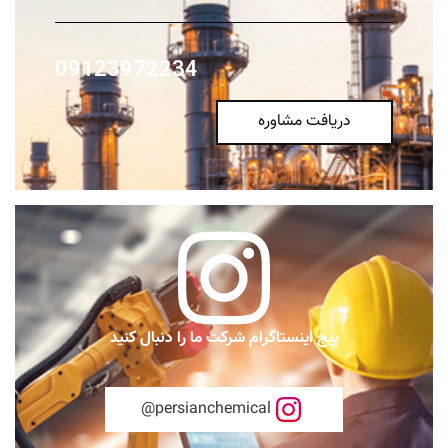
09123972234
دریافت مشاوره
پیج اینستاگرام شرکت ما را دنبال کنید
persianchemical@