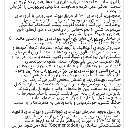
با ایزوسیانات‌ها بوجود می‌آیند؛ این پیوندها بعنوان بخش‌های
سخت اضافی عمل کرده و مقاومت مکانیکی پلی‌یورتان را افزایش
می‌دهند.
همچنین، گروه‌های N-H از طریق پیوند هیدروژنی با گروه‌های
کربونیل و اکسیژن اتر موجود در پلی‌ال‌ها (در بخش نرم)
برهم‌کنش می‌کنند و باعث تقویت بیشتر استحکام مکانیکی
می‌شوند. شکل ۲ نمونه‌هایی از دی‌آمین‌ها و دی‌ال‌های رایج
بعنوان زنجیره‌گستر را نشان می‌دهد.
در ساختار پلی‌یورتان‌های پایه آبی، پیوندهای کووالانسی مانند C–
C ، C–N، O–H، N–H و C=O که از گروه‌های یورتان،
هیدروکربن‌های آلیفاتیک یا آروماتیک، استرها، اترها، آمیدها و
اوره بوجود می‌آیند، قوی‌ترین پیوندها هستند. انرژی لازم برای
شکستن این پیوندهای کووالانسی تعیین‌کننده‌ پایداری حرارتی و
رفتار تخریب حرارتی پلی‌یورتان است. علاوه بر پیوندهای
کووالانسی، پیوندهای ثانویه مانند پیوند هیدروژنی، نیروهای
وان‌دروالسی و پیوندهای یونی نیز در پلی‌یورتان پایه آبی وجود
دارند که مستقیماً بر خواص فیزیکی آن مانند درهم‌پذیری،
حلالیت، ویسکوزیته و کشش سطحی تأثیر می‌گذارند. این
پیوندهای ثانویه می‌توانند براحتی شکسته شده، دوباره تشکیل
شوند و به‌ سرعت بین حالت‌های جامد و مایع بازآرایی شوند.
بنابراین، پلی‌یورتان پایه آبی قابلیت ترکیب با سایر پلیمرها در
سطح مولکولی را دارد تا ویژگی‌های پیشرفته‌ای مانند
حافظه‌شکلی، خودترمیمی و پاسخ‌دهی به محرک‌ها را به دست
آورد.
به دلیل وجود هم‌زمان پیوندهای کووالانسی و پیوندهای ثانویه،
الاستومرهای پلی‌یورتان پایه آبی ترکیبی از مناطق بلورین
(crystalline) و آمورف (بی‌نظم) دارند که به آن‌ها حالت
تفکیک‌شدگی ساختاری (Segmentation) گفته می‌شود. در این