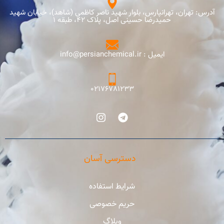
آدرس: تهران، تهرانپارس، بلوار شهید ناصر کاظمی (شاهد)، خیابان شهید
حمیدرضا حسینی اصل، پلاک 42، طبقه 1
ایمیل : info@persianchemical.ir
02176781233
دسترسی آسان
شرایط استفاده
حریم خصوصی
وبلاگ