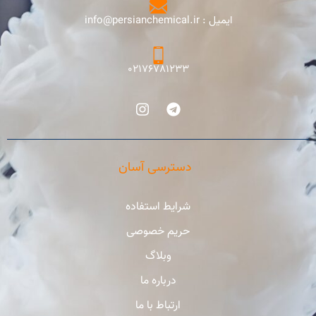
ایمیل : info@persianchemical.ir
02176781233
دسترسی آسان
شرایط استفاده
حریم خصوصی
وبلاگ
درباره ما
ارتباط با ما