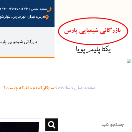
شماره تماس : 02176781233 - 09123972234 - 09333577698 - 09128088402
آدرس: تهران، تهرانپارس، بلوار شهید
بازرگانی شیمیایی پار
سازگار کننده مالئیکه چیست؟ - بازرگانی شیمیایی پارس
صفحه اصلی
مقالات
سازگار کننده مالئیکه چیست؟