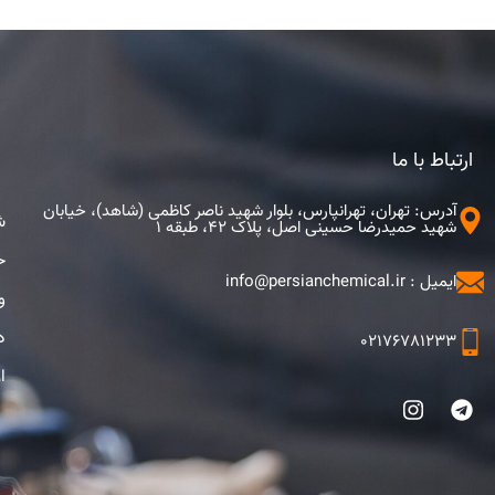
ارتباط با ما
آدرس: تهران، تهرانپارس، بلوار شهید ناصر کاظمی (شاهد)، خیابان
ش
شهید حمیدرضا حسینی اصل، پلاک 42، طبقه 1
ح
ایمیل : info@persianchemical.ir
و
د
02176781233
ا