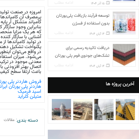
ادامه مطلب
15 آذر 1404
امروزه در صنعت تولید
توسعه فرآیند بازیافت پلی‌یورتان
پرمصرف آن کامپاندها
کامپاند متشکل ار پایه
بدون استفاده از فسژن
بنابراین وجود سازگار ک
که هر یک مزایا منحصر 
ادامه مطلب
14 آبان 1404
آشنایی با سازگار کننده 
در تولید کامپاندها از 
یکنواخت تشکیل دهند
دریافت تائیدیه رسمی برای
در واقع می‌توان اینطو
تشک‌های جودوی فوم پلی‌ یورتان
می‌شود. میزان استفاده
معدنی موجود در ترکیب 
ادامه مطلب
اتصال بهتر افزودنی با
14 آبان 1404
باعث ارتقا سطح کیفی
فروش هاردنر پلی یورت
آخرین پروژه ها
هاردنر پلی یورتان ایران
اسید فرمیک
متیلن کلراید
دسته بندی:
مقالات