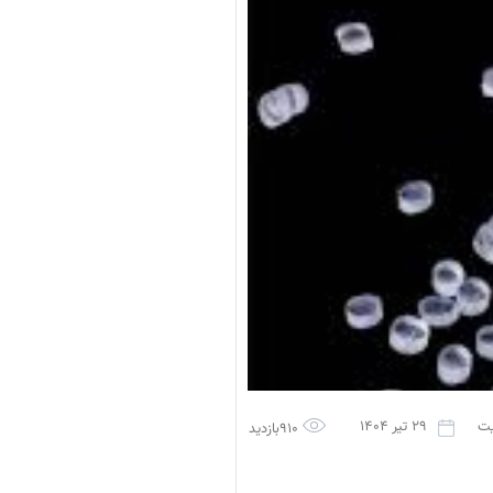
یت
29 تیر 1404
910بازدید