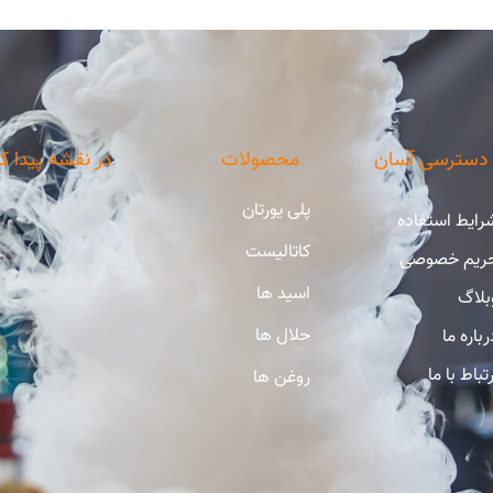
دسترسی آسان
محصولات
در نقشه پیدا ک
پلی یورتان
رایط استفاده
کاتالیست
ریم خصوصی
اسید ها
بلاگ
حلال ها
رباره ما
رتباط با ما
روغن ها