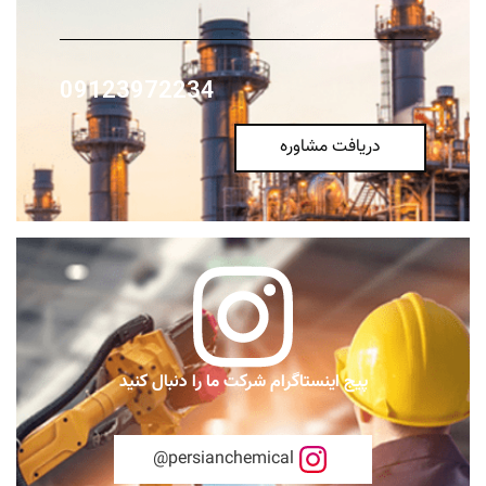
09123972234
دریافت مشاوره
پیج اینستاگرام شرکت ما را دنبال کنید
persianchemical@