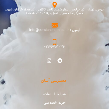
آدرس: تهران، تهرانپارس، بلوار شهید ناصر کاظمی (شاهد)، خیابان شهید
حمیدرضا حسینی اصل، پلاک 42، طبقه 1
ایمیل : info@persianchemical.ir
02176781233
دسترسی آسان
شرایط استفاده
حریم خصوصی