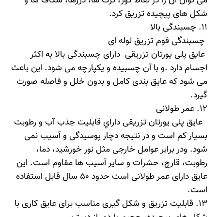
می توان آن را در نقاط کور، ترک ها، درزها، شکاف ها و
شکل های پیچیده تزریق کرد.
11.
چسبندگی بالا
چسبندگی فوم تزریق لوله ای
عایق پلی یورتان تزریقی دارای چسبندگی بالا به اکثر
اجسام دارد .و با آن چسبیده و یکپارچه می شود. این باعث
می شود که عایق بندی کامل و بدون خلل و فاصله صورت
گیرد.
12.
عمر طولانی
عایق پلی یورتان تزریقی داراي قابليت جذب آب و رطوبت
بسيار كم است و در نتيجه دچار پوسیدگی و آسیب نمی
شود. ودر برابر عوامل خارجی مثل نور خورشيد، دما،
رطوبت، قارچ، حشرات و ساير آسيب ها مقاوم است. اين
عايق دارای عمر طولانی است حدود ۵۰ سال قابل استفاده
است.
13. قابليت تزريق و شكل گيری مناسب برای عايق كاری با