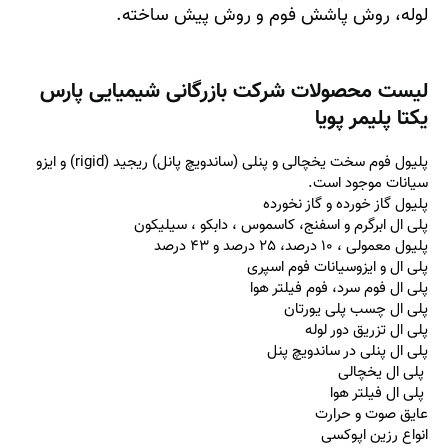
لوله، روش پاشش فوم و روش پيش ساخته
.
لیست محصولات شرکت بازرگانی شیمیایی پارس
یکتا پلیمر پویا
پلیول فوم سخت یخچالی و پنلی (ساندویچ پانل) ریجید
(rigid)
و ایزو
سیانات موجود است
.
پلیول گاز خورده و گاز نخورده
پلی ال ابرگرم و اسفنج، کاسموس ، دابکو ، سیلیکون
پلیول معمولی ، 10 درصد، 25 درصد و 43 درصد
پلی ال و ایزوسیانات فوم اسپری
پلی ال فوم سرد، فوم فیلتر هوا
پلی ال چسب پلی یورتان
پلی ال تزریق دور لوله
پلی ال پنلی در ساندویچ پنل
پلی ال یخچالی
پلی ال فیلتر هوا
عایق صوت و حرارت
انواع رزین اپوکسی