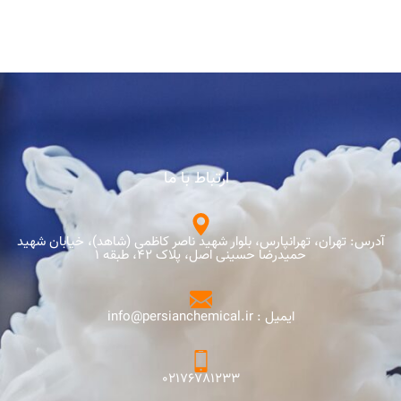
ارتباط با ما
آدرس: تهران، تهرانپارس، بلوار شهید ناصر کاظمی (شاهد)، خیابان شهید
حمیدرضا حسینی اصل، پلاک 42، طبقه 1
ایمیل : info@persianchemical.ir
02176781233