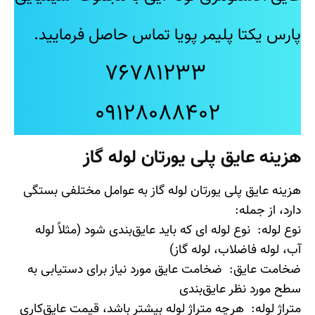
پارس یکتا پلیمر پویا تماس حاصل فرمایید.
76781233
09128088402
هزینه عایق پلی یورتان لوله گاز
هزینه عایق پلی یورتان لوله گاز به عوامل مختلفی بستگی
دارد، از جمله:
نوع لوله: نوع لوله ای که باید عایق‌بندی شود (مثلاً لوله
آب، لوله فاضلاب، لوله گاز)
ضخامت عایق: ضخامت عایق مورد نیاز برای دستیابی به
سطح مورد نظر عایق‌بندی
متراژ لوله: هرچه متراژ لوله بیشتر باشد، قیمت عایق‌کاری