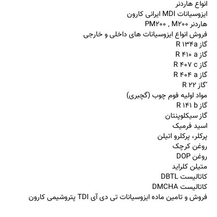
انواع هاردنر
ایزوسیانات
MDI
ایرانی کارون
هاردنر
PM200 , M200
فروش انواع ایزوسیانات های داخلی و خارجی
گاز
R 134a
گاز
R 410 a
گاز
R 407 c
گاز
R 404 a
‘
گاز
R 22
مواد اولیه فوم چوب (گچبری)
گاز R 141 b
گاز سیکلوپنتان
اسید فرمیک
پرکلر، پرکلرو اتیلن
روغن کرچک
روغن DOP
متیلن کلراید
کاتالیست DBTL
کاتالیست DMCHA
فروش و تامین ماده ایزوسیانات تی دی آی TDI پتروشیمی کارون