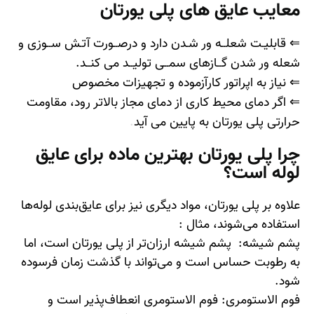
معایب عایق های پلی یورتان
⇐ قابليـت شعلــه ور شـدن دارد و درصــورت آتـش ســوزی و
شعله ور شدن گــازهای سمــی توليــد می كنــد.
⇐ نیاز به اپراتور کارآزموده و تجهیزات مخصوص
⇐ اگر دمای محیط کاری از دمای مجاز بالاتر رود، مقاومت
حرارتی پلی یورتان به پایین می آید
.
چرا پلی یورتان بهترین ماده برای عایق
لوله است؟
علاوه بر پلی یورتان، مواد دیگری نیز برای عایق‌بندی لوله‌ها
استفاده می‌شوند، مثال :
پشم شیشه: پشم شیشه ارزان‌تر از پلی یورتان است، اما
به رطوبت حساس است و می‌تواند با گذشت زمان فرسوده
شود.
فوم الاستومری: فوم الاستومری انعطاف‌پذیر است و